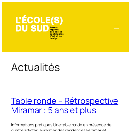
Aller
au
contenu
Actualités
Table ronde – Rétrospective
Miramar : 5 ans et plus
Informations pratiques Une table ronde en présence de
quatre artistes lauréat·es des résidences Miramar et