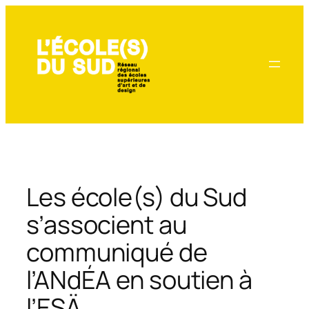
Aller
au
contenu
Les école(s) du Sud
s’associent au
communiqué de
l’ANdÉA en soutien à
l’ESÄ