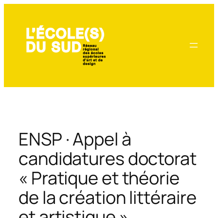
Aller
au
contenu
ENSP · Appel à
candidatures doctorat
« Pratique et théorie
de la création littéraire
et artistique »