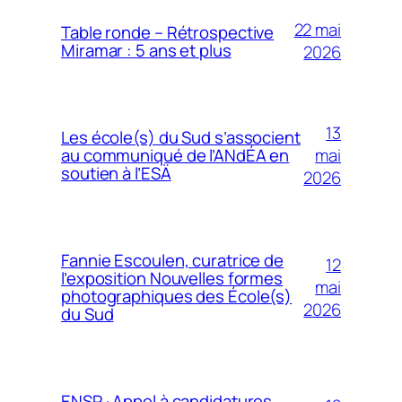
22 mai
Table ronde – Rétrospective
Miramar : 5 ans et plus
2026
13
Les école(s) du Sud s’associent
mai
au communiqué de l’ANdÉA en
soutien à l’ESÄ
2026
Fannie Escoulen, curatrice de
12
l’exposition Nouvelles formes
mai
photographiques des École(s)
2026
du Sud
ENSP · Appel à candidatures